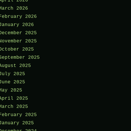
April 2026
March 2026
February 2026
January 2026
December 2025
November 2025
October 2025
September 2025
August 2025
July 2025
June 2025
May 2025
April 2025
March 2025
February 2025
January 2025