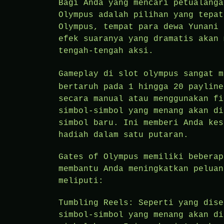
Bagi Anda yang mencari petualanga
Olympus adalah pilihan yang tepat
Olympus, tempat para dewa Yunani 
efek suaranya yang dramatis akan 
tengah-tengah aksi.
Gameplay di
slot olympus
sangat m
bertaruh pada 1 hingga 20 payline
secara manual atau menggunakan fi
simbol-simbol yang menang akan di
simbol baru. Ini memberi Anda kes
hadiah dalam satu putaran.
Gates of Olympus memiliki beberap
membantu Anda meningkatkan peluan
meliputi:
Tumbling Reels: Seperti yang dise
simbol-simbol yang menang akan di