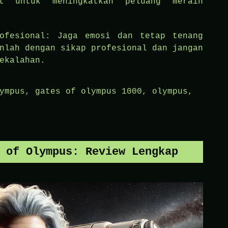
t untuk meningkatkan peluang meraih
ofesional: Jaga emosi dan tetap tenang
nlah dengan sikap profesional dan jangan
ekalahan.
ympus
,
gates of olympus 1000
,
olympus
,
 of Olympus: Review Lengkap