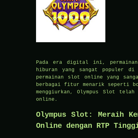
Pada era digital ini, permaina
hiburan yang sangat populer di
permainan slot online yang sang
berbagai fitur menarik seperti b
menggiurkan, Olympus Slot telah
online.
Olympus Slot: Meraih Ke
Online dengan RTP Tingg