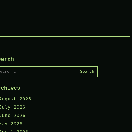
earch
arch
r:
rchives
August 2026
July 2026
June 2026
May 2026