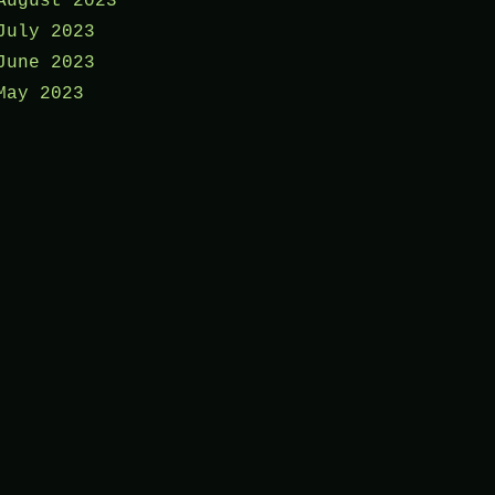
August 2023
July 2023
June 2023
May 2023