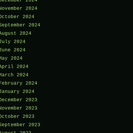
December 2024
November 2024
October 2024
September 2024
August 2024
July 2024
June 2024
May 2024
April 2024
March 2024
February 2024
January 2024
December 2023
November 2023
October 2023
September 2023