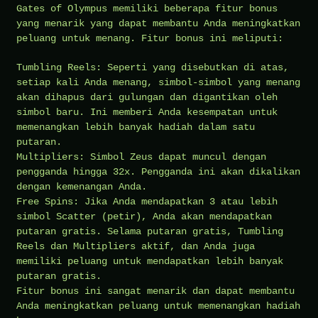
Gates of Olympus memiliki beberapa fitur bonus
yang menarik yang dapat membantu Anda meningkatkan
peluang untuk menang. Fitur bonus ini meliputi:
Tumbling Reels: Seperti yang disebutkan di atas,
setiap kali Anda menang, simbol-simbol yang menang
akan dihapus dari gulungan dan digantikan oleh
simbol baru. Ini memberi Anda kesempatan untuk
memenangkan lebih banyak hadiah dalam satu
putaran.
Multipliers: Simbol Zeus dapat muncul dengan
pengganda hingga 32x. Pengganda ini akan dikalikan
dengan kemenangan Anda.
Free Spins: Jika Anda mendapatkan 3 atau lebih
simbol Scatter (petir), Anda akan mendapatkan
putaran gratis. Selama putaran gratis, Tumbling
Reels dan Multipliers aktif, dan Anda juga
memiliki peluang untuk mendapatkan lebih banyak
putaran gratis.
Fitur bonus ini sangat menarik dan dapat membantu
Anda meningkatkan peluang untuk memenangkan hadiah