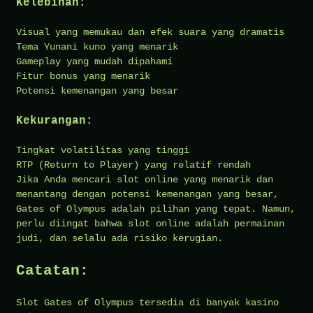
Kelebihan:
Visual yang memukau dan efek suara yang dramatis
Tema Yunani kuno yang menarik
Gameplay yang mudah dipahami
Fitur bonus yang menarik
Potensi kemenangan yang besar
Kekurangan:
Tingkat volatilitas yang tinggi
RTP (Return to Player) yang relatif rendah
Jika Anda mencari slot online yang menarik dan
menantang dengan potensi kemenangan yang besar,
Gates of Olympus adalah pilihan yang tepat. Namun,
perlu diingat bahwa slot online adalah permainan
judi, dan selalu ada risiko kerugian.
Catatan:
Slot Gates of Olympus tersedia di banyak kasino