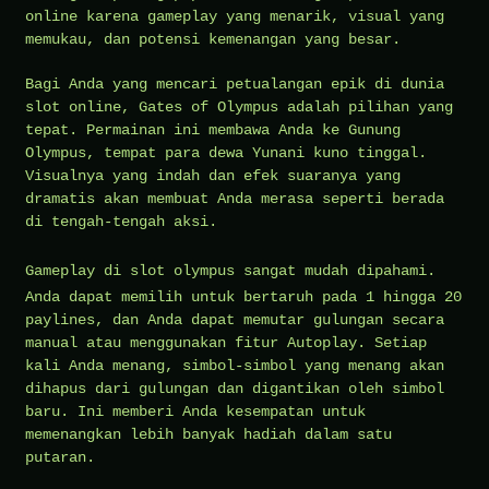
online karena gameplay yang menarik, visual yang
memukau, dan potensi kemenangan yang besar.
Bagi Anda yang mencari petualangan epik di dunia
slot online, Gates of Olympus adalah pilihan yang
tepat. Permainan ini membawa Anda ke Gunung
Olympus, tempat para dewa Yunani kuno tinggal.
Visualnya yang indah dan efek suaranya yang
dramatis akan membuat Anda merasa seperti berada
di tengah-tengah aksi.
Gameplay di
slot olympus
sangat mudah dipahami.
Anda dapat memilih untuk bertaruh pada 1 hingga 20
paylines, dan Anda dapat memutar gulungan secara
manual atau menggunakan fitur Autoplay. Setiap
kali Anda menang, simbol-simbol yang menang akan
dihapus dari gulungan dan digantikan oleh simbol
baru. Ini memberi Anda kesempatan untuk
memenangkan lebih banyak hadiah dalam satu
putaran.