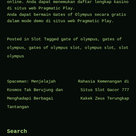
online. Anda dapat menemukan daftar lengkap kasino
di situs web Pragmatic Play.
Anda dapat bermain Gates of Olympus secara gratis
dalam mode demo di situs web Pragmatic Play.
Posted in
Slot
Tagged
gate of olympus
,
gates of
olympus
,
gates of olympus slot
,
olympus slot
,
slot
olympus
Post
Spaceman: Menjelajah
Rahasia Kemenangan di
navigation
Kosmos Tak Berujung dan
Situs Slot Gacor 777
Menghadapi Berbagai
Kakek Zeus Terungkap
Tantangan
Search