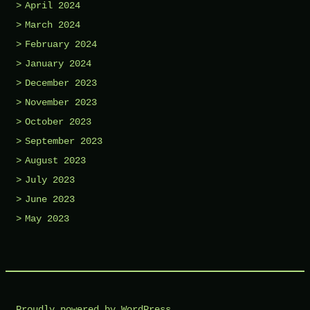
April 2024
March 2024
February 2024
January 2024
December 2023
November 2023
October 2023
September 2023
August 2023
July 2023
June 2023
May 2023
Proudly powered by WordPress