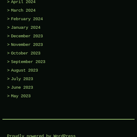
April 2024
March 2024
February 2024
January 2024
December 2023
November 2023
October 2023
September 2023
August 2023
July 2023
June 2023
May 2023
Proudly powered by WordPress