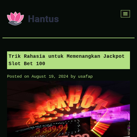
Skip
to
content
Trik Rahasia untuk Memenangkan Jackpot
Slot Bet 100
Posted on
August 19, 2024
by
usafap