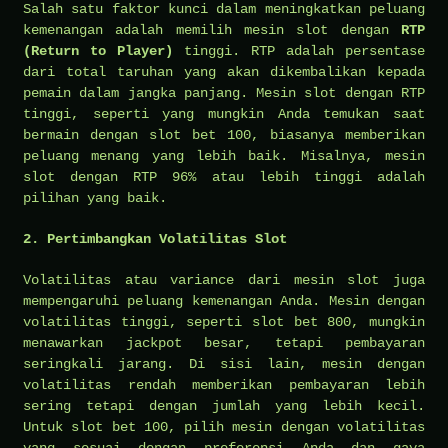
Salah satu faktor kunci dalam meningkatkan peluang
kemenangan adalah memilih mesin slot dengan
RTP
(Return to Player)
tinggi. RTP adalah persentase
dari total taruhan yang akan dikembalikan kepada
pemain dalam jangka panjang. Mesin slot dengan RTP
tinggi, seperti yang mungkin Anda temukan saat
bermain dengan slot bet 100, biasanya memberikan
peluang menang yang lebih baik. Misalnya, mesin
slot dengan RTP 96% atau lebih tinggi adalah
pilihan yang baik.
2. Pertimbangkan Volatilitas Slot
Volatilitas atau variance dari mesin slot juga
mempengaruhi peluang kemenangan Anda. Mesin dengan
volatilitas tinggi, seperti slot bet 800, mungkin
menawarkan jackpot besar, tetapi pembayaran
seringkali jarang. Di sisi lain, mesin dengan
volatilitas rendah memberikan pembayaran lebih
sering tetapi dengan jumlah yang lebih kecil.
Untuk slot bet 100, pilih mesin dengan volatilitas