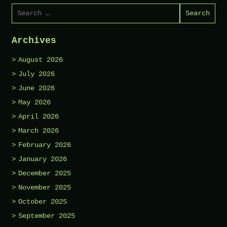
Search
for:
Archives
August 2026
July 2026
June 2026
May 2026
April 2026
March 2026
February 2026
January 2026
December 2025
November 2025
October 2025
September 2025