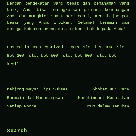
Dengan pendekatan yang tepat dan pemahaman yang
baik, Anda bisa meningkatkan peluang kemenangan
Anda dan mungkin, suatu hari nanti, meraih jackpot
besar yang Anda impikan. Selamat bermain dan
semoga keberuntungan selalu berpihak kepada Anda!
Posted in
Uncategorized
Tagged
slot bet 100
,
Slot
Bet 200
,
slot bet 500
,
slot bet 800
,
slot bet
kecil
Post
Mahjong Ways: Tips Sukses
Sbobet 88: Cara
navigation
Bermain dan Memenangkan
Menghindari Kesalahan
Setiap Ronde
Umum dalam Taruhan
Search