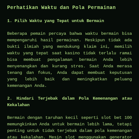
Perhatikan Waktu dan Pola Permainan
1. Pilih Waktu yang Tepat untuk Bermain
Beberapa pemain percaya bahwa waktu bermain bisa
mempengaruhi hasil permainan. Meskipun tidak ada
bukti ilmiah yang mendukung klaim ini, memilih
waktu yang tepat saat kasino tidak terlalu ramai
bisa membuat pengalaman bermain Anda lebih
menyenangkan dan kurang stres. Saat Anda merasa
tenang dan fokus, Anda dapat membuat keputusan
yang lebih baik dan meningkatkan peluang
kemenangan Anda.
2. Hindari Terjebak dalam Pola Kemenangan atau
Kekalahan
Bermain dengan taruhan kecil seperti slot bet 100
memungkinkan Anda untuk bermain lebih lama, tetapi
penting untuk tidak terjebak dalam pola kemenangan
atau kekalahan. Mesin slot menggunakan generator