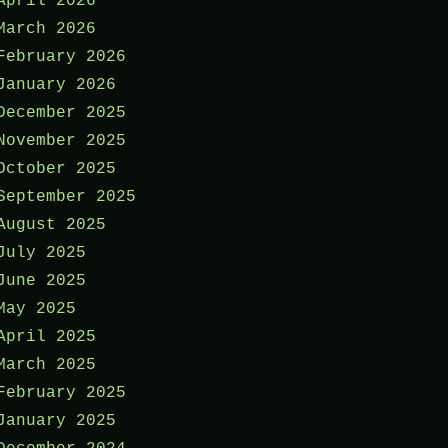
April 2026
March 2026
February 2026
January 2026
December 2025
November 2025
October 2025
September 2025
August 2025
July 2025
June 2025
May 2025
April 2025
March 2025
February 2025
January 2025