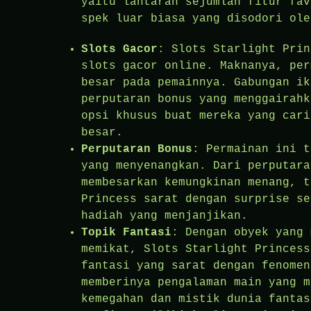
yaitu lantaran sejumlah fitur fav
spek luar biasa yang disodori ole
Slots Gacor
: Slots Starlight Prin
slots gacor online. Maknanya, per
besar pada pemainnya. Gabungan ik
perputaran bonus yang menggairahk
opsi khusus buat mereka yang cari
besar.
Perputaran Bonus
: Permainan ini t
yang menyenangkan. Dari perputara
membesarkan kemungkinan menang, t
Princess sarat dengan surprise se
hadiah yang menjanjikan.
Topik Fantasi
: Dengan obyek yang 
memikat, Slots Starlight Princess
fantasi yang sarat dengan fenomen
memberinya pengalaman main yang m
kemegahan dan mistik dunia fantas