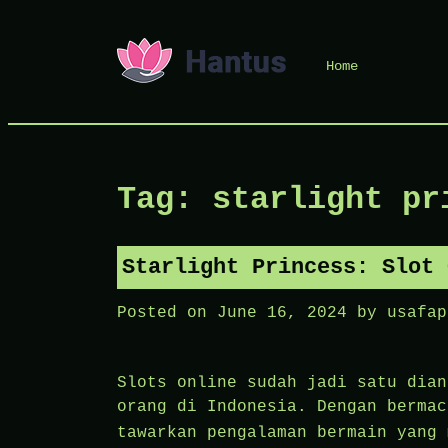
Skip
Home
to
content
Tag:
starlight pr
Starlight Princess: Slot 
Posted on
June 16, 2024
by
usafap
Slots online sudah jadi satu dian
orang di Indonesia. Dengan bermac
tawarkan pengalaman bermain yang