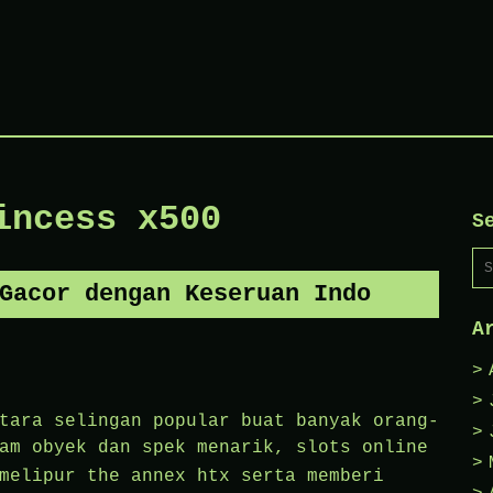
incess x500
S
Se
fo
Gacor dengan Keseruan Indo
A
tara selingan popular buat banyak orang-
am obyek dan spek menarik, slots online
 melipur
the annex htx
serta memberi