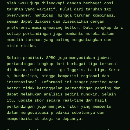
oleh SPBO juga dilengkapi dengan berbagai opsi
taruhan yang variatif. Mulai dari taruhan 1X2,
over/under, handicap, hingga taruhan kombinasi,
semua dapat diakses dan disesuaikan dengan
preferensi masing-masing bettor. Data lengkap dari
setiap pertandingan juga membantu mereka dalam
memilih taruhan yang paling menguntungkan dan
minim risiko.
Selain prediksi, SPBO juga menyediakan jadwal
pertandingan lengkap dari berbagai liga terkenal
di dunia, mulai dari Liga Inggris, La Liga, Serie
A, Bundesliga, hingga kompetisi regional dan
internasional. Informasi ini sangat penting agar
bettor tidak ketinggalan pertandingan penting dan
dapat melakukan analisis sedini mungkin. Selain
itu, update skor secara real-time dan hasil
pertandingan juga menjadi fitur yang membantu
dalam mengevaluasi prediksi sebelumnya dan
memperbaiki strategi ke depannya.