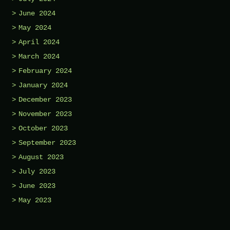
June 2024
May 2024
April 2024
March 2024
February 2024
January 2024
December 2023
November 2023
October 2023
September 2023
August 2023
July 2023
June 2023
May 2023