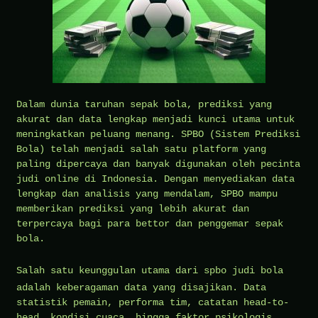
Dalam dunia taruhan sepak bola, prediksi yang
akurat dan data lengkap menjadi kunci utama untuk
meningkatkan peluang menang. SPBO (Sistem Prediksi
Bola) telah menjadi salah satu platform yang
paling dipercaya dan banyak digunakan oleh pecinta
judi online di Indonesia. Dengan menyediakan data
lengkap dan analisis yang mendalam, SPBO mampu
memberikan prediksi yang lebih akurat dan
terpercaya bagi para bettor dan penggemar sepak
bola.
Salah satu keunggulan utama dari
spbo judi bola
adalah keberagaman data yang disajikan. Data
statistik pemain, performa tim, catatan head-to-
head, kondisi cuaca, hingga faktor psikologis