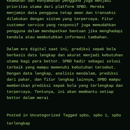
Keamanan dan kenyamanan pengguna juga menjadi
prioritas utama dari platform SPBO. Mereka
menjamin data pengguna tetap aman dan transaksi
dilakukan dengan sistem yang terpercaya. Fitur
customer service yang responsif juga memudahkan
pengguna dalam mendapatkan bantuan jika menghadapi
kendala atau membutuhkan informasi tambahan.
Dalam era digital saat ini, prediksi sepak bola
berbasis data lengkap dan akurat menjadi kebutuhan
utama bagi para bettor. SPBO hadir sebagai solusi
terbaik yang mampu memenuhi kebutuhan tersebut.
Dengan data lengkap, analisis mendalam, prediksi
dari pakar, dan fitur lengkap lainnya, SPBO mampu
memberikan prediksi sepak bola yang terlengkap dan
terpercaya. Tentunya, ini akan membantu setiap
bettor dalam merai
Posted in
Uncategorized
Tagged
spbo
,
spbo 1
,
spbo
terlengkap