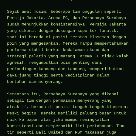
Sejak awal musim, beberapa tim unggulan seperti
Persija Jakarta, Arema FC, dan Persebaya Surabaya
sudah menunjukkan konsistensinya. Persija Jakarta
yang dikenal dengan dukungan suporter fanatik,
saat ini berada di posisi teratas klasemen dengan
poin yang mengesankan. Mereka mampu mempertahankan
performa stabil berkat kedalaman skuad dan
strategi pelatih yang matang. Arema FC tidak kalah
agresif, mengumpulkan poin penting dari
pertandingan kandang dan tandang, memperlihatkan
daya juang tinggi serta kedisiplinan dalam
bertahan dan menyerang.
Sementara itu, Persebaya Surabaya yang dikenal
sebagai tim dengan permainan menyerang yang
atraktif, berada di posisi tengah-tengah klasemen.
Meski begitu, mereka memiliki peluang besar untuk
naik ke papan atas jika mampu meningkatkan
konsistensi dan memperbaiki lini pertahanan. Tim-
tim seperti Bali United dan PSM Makassar juga