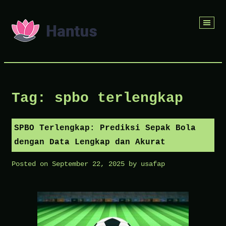
Skip
to
content
Tag:
spbo terlengkap
SPBO Terlengkap: Prediksi Sepak Bola
dengan Data Lengkap dan Akurat
Posted on
September 22, 2025
by
usafap