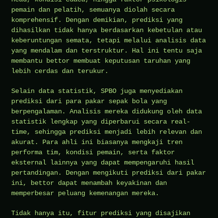
pemain dan pelatih, semuanya diolah secara
komprehensif. Dengan demikian, prediksi yang
dihasilkan tidak hanya berdasarkan kebetulan atau
keberuntungan semata, tetapi melalui analisis data
yang mendalam dan terstruktur. Hal ini tentu saja
membantu bettor membuat keputusan taruhan yang
lebih cerdas dan terukur.
Selain data statistik, SPBO juga menyediakan
prediksi dari para pakar sepak bola yang
berpengalaman. Analisis mereka didukung oleh data
statistik lengkap yang diperbarui secara real-
time, sehingga prediksi menjadi lebih relevan dan
akurat. Para ahli ini biasanya mengkaji tren
performa tim, kondisi pemain, serta faktor
eksternal lainnya yang dapat mempengaruhi hasil
pertandingan. Dengan mengikuti prediksi dari pakar
ini, bettor dapat menambah keyakinan dan
memperbesar peluang kemenangan mereka.
Tidak hanya itu, fitur prediksi yang disajikan