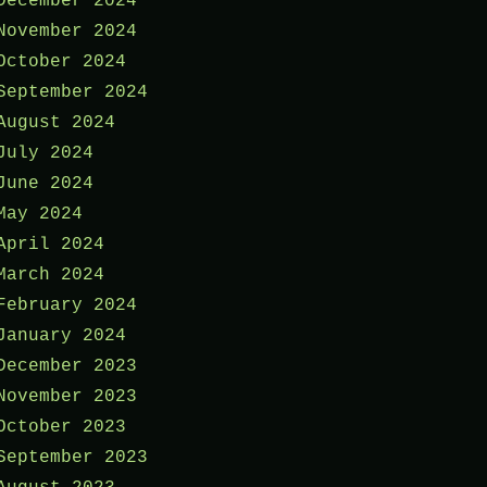
December 2024
November 2024
October 2024
September 2024
August 2024
July 2024
June 2024
May 2024
April 2024
March 2024
February 2024
January 2024
December 2023
November 2023
October 2023
September 2023