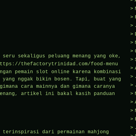
 seru sekaligus peluang menang yang oke,
ttps://thefactorytrinidad.com/food-menu
ngan pemain slot online karena kombinasi
 yang nggak bikin bosen. Tapi, buat yang
gimana cara mainnya dan gimana caranya
enang, artikel ini bakal kasih panduan
 terinspirasi dari permainan mahjong