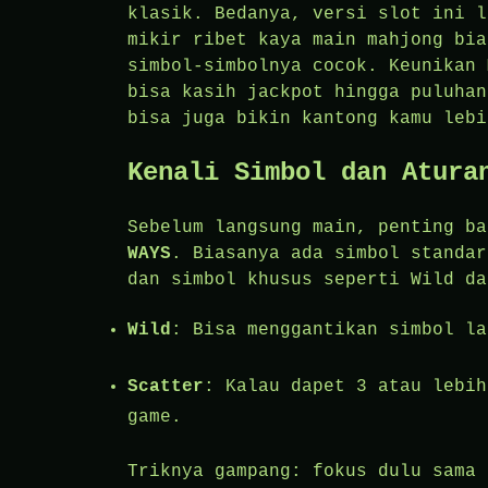
klasik. Bedanya, versi slot ini l
mikir ribet kaya main mahjong bia
simbol-simbolnya cocok. Keunikan
bisa kasih jackpot hingga puluhan
bisa juga bikin kantong kamu lebi
Kenali Simbol dan Atura
Sebelum langsung main, penting b
WAYS
. Biasanya ada simbol standar
dan simbol khusus seperti Wild da
Wild
: Bisa menggantikan simbol la
Scatter
: Kalau dapet 3 atau lebih
game.
Triknya gampang: fokus dulu sama 