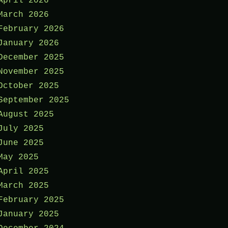
April 2026
March 2026
February 2026
January 2026
December 2025
November 2025
October 2025
September 2025
August 2025
July 2025
June 2025
May 2025
April 2025
March 2025
February 2025
January 2025