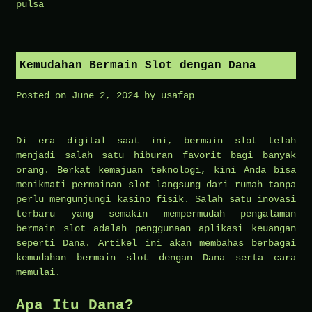
pulsa
Kemudahan Bermain Slot dengan Dana
Posted on
June 2, 2024
by
usafap
Di era digital saat ini, bermain slot telah
menjadi salah satu hiburan favorit bagi banyak
orang. Berkat kemajuan teknologi, kini Anda bisa
menikmati permainan slot langsung dari rumah tanpa
perlu mengunjungi kasino fisik. Salah satu inovasi
terbaru yang semakin mempermudah pengalaman
bermain slot adalah penggunaan aplikasi keuangan
seperti Dana. Artikel ini akan membahas berbagai
kemudahan bermain slot dengan Dana serta cara
memulai.
Apa Itu Dana?