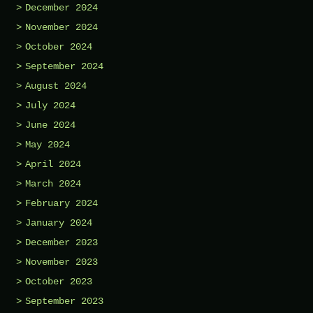
December 2024
November 2024
October 2024
September 2024
August 2024
July 2024
June 2024
May 2024
April 2024
March 2024
February 2024
January 2024
December 2023
November 2023
October 2023
September 2023