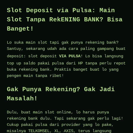
Slot Deposit via Pulsa: Main
Slot Tanpa RekENING BANK? Bisa
Banget!
Lo suka main slot tapi gak punya rekening bank?
Santuy, sekarang udah ada cara paling gampang buat
deposit:
slot deposit
VIA PULSA
! Lo bisa langsung
top up saldo pakai pulsa dari HP tanpa perlu repot
buka rekening bank. Praktis banget buat lo yang
pengen main tanpa ribet!
Gak Punya Rekening? Gak Jadi
Masalah!
Dulu, buat main slot online, lo harus punya
rekening bank dulu. Tapi sekarang gak perlu lagi!
Cukup pakai pulsa dari provider yang lo pake,
misalnya TELKOMSEL, XL, AXIS, terus langsung