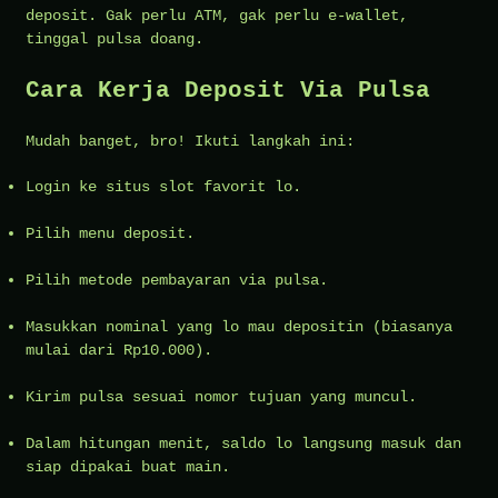
deposit. Gak perlu ATM, gak perlu e-wallet,
tinggal pulsa doang.
Cara Kerja Deposit Via Pulsa
Mudah banget, bro! Ikuti langkah ini:
Login ke situs slot favorit lo.
Pilih menu deposit.
Pilih metode pembayaran via pulsa.
Masukkan nominal yang lo mau depositin (biasanya
mulai dari Rp10.000).
Kirim pulsa sesuai nomor tujuan yang muncul.
Dalam hitungan menit, saldo lo langsung masuk dan
siap dipakai buat main.