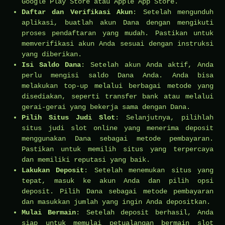
Google Play Store atau Apple App Store.
Daftar dan Verifikasi Akun
: Setelah mengunduh
aplikasi, buatlah akun Dana dengan mengikuti
proses pendaftaran yang mudah. Pastikan untuk
memverifikasi akun Anda sesuai dengan instruksi
yang diberikan.
Isi Saldo Dana
: Setelah akun Anda aktif, Anda
perlu mengisi saldo Dana Anda. Anda bisa
melakukan top-up melalui berbagai metode yang
disediakan, seperti transfer bank atau melalui
gerai-gerai yang bekerja sama dengan Dana.
Pilih Situs Judi Slot
: Selanjutnya, pilihlah
situs judi slot online yang menerima deposit
menggunakan Dana sebagai metode pembayaran.
Pastikan untuk memilih situs yang terpercaya
dan memiliki reputasi yang baik.
Lakukan Deposit
: Setelah menemukan situs yang
tepat, masuk ke akun Anda dan pilih opsi
deposit. Pilih Dana sebagai metode pembayaran
dan masukkan jumlah yang ingin Anda depositkan.
Mulai Bermain
: Setelah deposit berhasil, Anda
siap untuk memulai petualangan bermain slot