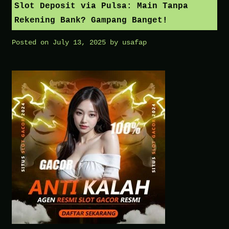
Slot Deposit via Pulsa: Main Tanpa
Rekening Bank? Gampang Banget!
Posted on
July 13, 2025
by
usafap