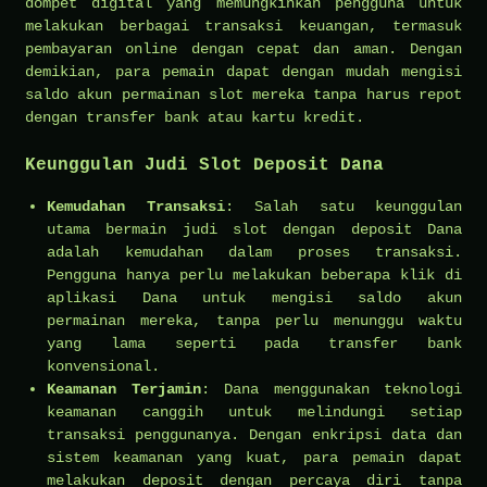
dompet digital yang memungkinkan pengguna untuk
melakukan berbagai transaksi keuangan, termasuk
pembayaran online dengan cepat dan aman. Dengan
demikian, para pemain dapat dengan mudah mengisi
saldo akun permainan slot mereka tanpa harus repot
dengan transfer bank atau kartu kredit.
Keunggulan Judi Slot Deposit Dana
Kemudahan Transaksi
: Salah satu keunggulan
utama bermain judi slot dengan deposit Dana
adalah kemudahan dalam proses transaksi.
Pengguna hanya perlu melakukan beberapa klik di
aplikasi Dana untuk mengisi saldo akun
permainan mereka, tanpa perlu menunggu waktu
yang lama seperti pada transfer bank
konvensional.
Keamanan Terjamin
: Dana menggunakan teknologi
keamanan canggih untuk melindungi setiap
transaksi penggunanya. Dengan enkripsi data dan
sistem keamanan yang kuat, para pemain dapat
melakukan deposit dengan percaya diri tanpa