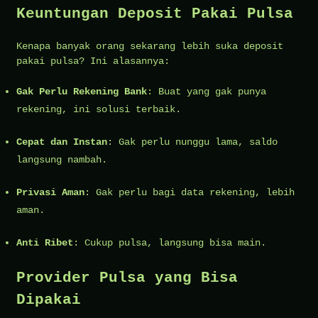
Keuntungan Deposit Pakai Pulsa
Kenapa banyak orang sekarang lebih suka deposit
pakai pulsa? Ini alasannya:
Gak Perlu Rekening Bank
: Buat yang gak punya
rekening, ini solusi terbaik.
Cepat dan Instan
: Gak perlu nunggu lama, saldo
langsung nambah.
Privasi Aman
: Gak perlu bagi data rekening, lebih
aman.
Anti Ribet
: Cukup pulsa, langsung bisa main.
Provider Pulsa yang Bisa
Dipakai