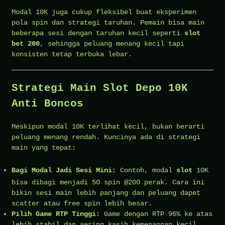
Modal 10K juga cukup fleksibel buat eksperimen
pola spin dan strategi taruhan. Pemain bisa main
beberapa sesi dengan taruhan kecil seperti
slot
bet 200
, sehingga peluang menang kecil tapi
konsisten tetap terbuka lebar.
Strategi Main Slot Depo 10K
Anti Boncos
Meskipun modal 10K terlihat kecil, bukan berarti
peluang menang rendah. Kuncinya ada di strategi
main yang tepat:
Bagi Modal Jadi Sesi Mini:
Contoh, modal
slot
10K
bisa dibagi menjadi 50 spin @200 perak. Cara ini
bikin sesi main lebih panjang dan peluang dapet
scatter atau free spin lebih besar.
Pilih Game RTP Tinggi:
Game dengan RTP 96% ke atas
lebih stabil dan sering kasih kemenangan kecil