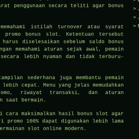
arat penggunaan secara teliti agar bonus
memahami istilah turnover atau syarat
a promo bonus slot. Ketentuan tersebut
 harus diselesaikan sebelum saldo bonus
ngan memahami aturan sejak awal, pemain
 secara lebih nyaman dan tidak terburu-
tampilan sederhana juga membantu pemain
 lebih cepat. Menu yang jelas memudahkan
romo, riwayat transaksi, dan aturan
n saat bermain.
i cara maksimalkan hasil bonus slot agar
ri promo 100% dapat digunakan lebih lama
ermainan slot online modern.