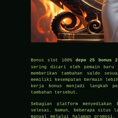
Bonus slot 100%
depo 25 bonus 2
sering dicari oleh pemain baru 
memberikan tambahan saldo sesu
memiliki kesempatan bermain lebi
kerja bonus menjadi langkah pe
tambahan tersebut.
Sebagian platform menyediakan 
selesai. Namun, beberapa situs l
manual melalui halaman promosi.