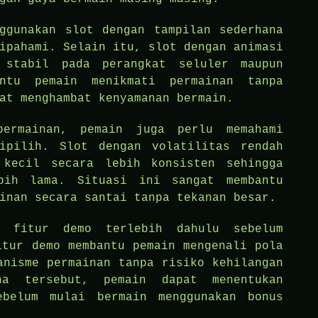
ggunakan slot dengan tampilan sederhana
ipahami. Selain itu, slot dengan animasi
 stabil pada perangkat seluler maupun
antu pemain menikmati permainan tanpa
at menghambat kenyamanan bermain.
permainan, pemain juga perlu memahami
ipilih. Slot dengan volatilitas rendah
 kecil secara lebih konsisten sehingga
bih lama. Situasi ini sangat membantu
inan secara santai tanpa tekanan besar.
a fitur demo terlebih dahulu sebelum
itur demo membantu pemain mengenali pola
anisme permainan tanpa risiko kehilangan
na tersebut, pemain dapat menentukan
ebelum mulai bermain menggunakan bonus