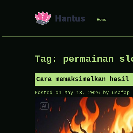
Skip
Home
to
content
Tag:
permainan sl
Cara memaksimalkan hasil 
Posted on
May 18, 2026
by
usafap