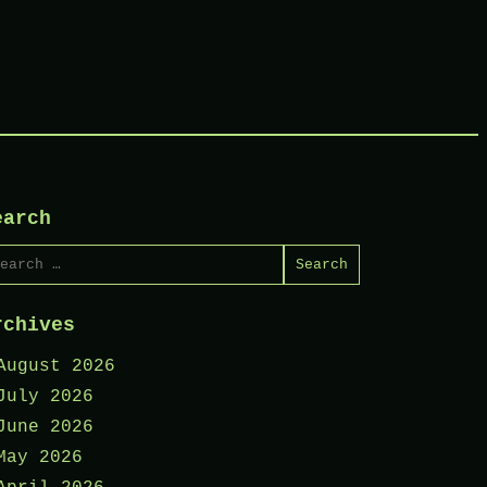
earch
arch
r:
rchives
August 2026
July 2026
June 2026
May 2026