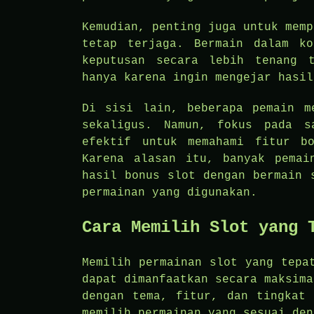
Kemudian, penting juga untuk memp
tetap terjaga. Bermain dalam ko
keputusan secara lebih tenang t
hanya karena ingin mengejar hasil
Di sisi lain, beberapa pemain m
sekaligus. Namun, fokus pada s
efektif untuk memahami fitur b
Karena alasan itu, banyak pemai
hasil bonus slot dengan bermain 
permainan yang digunakan.
Cara Memilih Slot yang 
Memilih permainan slot yang tepa
dapat dimanfaatkan secara maksima
dengan tema, fitur, dan tingkat 
memilih permainan yang sesuai den