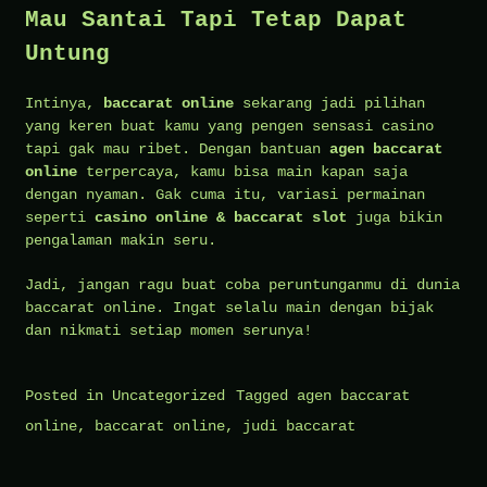
Mau Santai Tapi Tetap Dapat
Untung
Intinya,
baccarat online
sekarang jadi pilihan
yang keren buat kamu yang pengen sensasi casino
tapi gak mau ribet. Dengan bantuan
agen baccarat
online
terpercaya, kamu bisa main kapan saja
dengan nyaman. Gak cuma itu, variasi permainan
seperti
casino online & baccarat slot
juga bikin
pengalaman makin seru.
Jadi, jangan ragu buat coba peruntunganmu di dunia
baccarat online. Ingat selalu main dengan bijak
dan nikmati setiap momen serunya!
Posted in
Uncategorized
Tagged
agen baccarat
online
,
baccarat online
,
judi baccarat