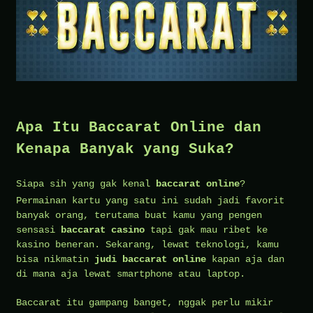
Apa Itu Baccarat Online dan
Kenapa Banyak yang Suka?
Siapa sih yang gak kenal
baccarat online
?
Permainan kartu yang satu ini sudah jadi favorit
banyak orang, terutama buat kamu yang pengen
sensasi
baccarat casino
tapi gak mau ribet ke
kasino beneran. Sekarang, lewat teknologi, kamu
bisa nikmatin
judi baccarat online
kapan aja dan
di mana aja lewat smartphone atau laptop.
Baccarat itu gampang banget, nggak perlu mikir