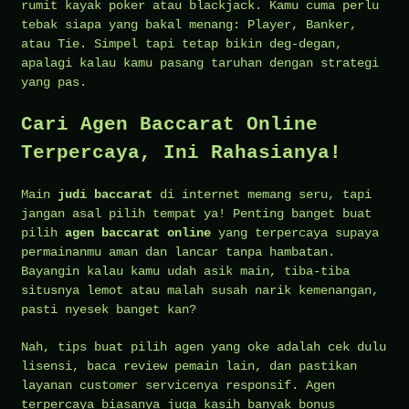
rumit kayak poker atau blackjack. Kamu cuma perlu
tebak siapa yang bakal menang: Player, Banker,
atau Tie. Simpel tapi tetap bikin deg-degan,
apalagi kalau kamu pasang taruhan dengan strategi
yang pas.
Cari Agen Baccarat Online
Terpercaya, Ini Rahasianya!
Main
judi baccarat
di internet memang seru, tapi
jangan asal pilih tempat ya! Penting banget buat
pilih
agen baccarat online
yang terpercaya supaya
permainanmu aman dan lancar tanpa hambatan.
Bayangin kalau kamu udah asik main, tiba-tiba
situsnya lemot atau malah susah narik kemenangan,
pasti nyesek banget kan?
Nah, tips buat pilih agen yang oke adalah cek dulu
lisensi, baca review pemain lain, dan pastikan
layanan customer servicenya responsif. Agen
terpercaya biasanya juga kasih banyak bonus