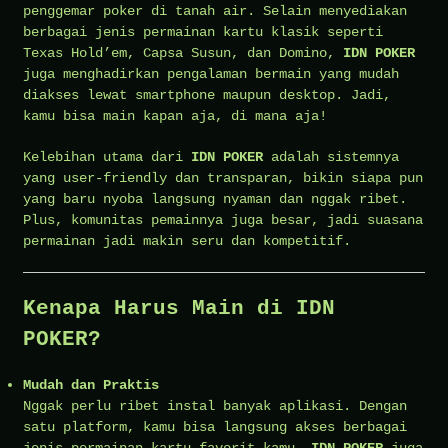
penggemar poker di tanah air. Selain menyediakan
berbagai jenis permainan kartu klasik seperti
Texas Hold’em, Capsa Susun, dan Domino,
IDN POKER
juga menghadirkan pengalaman bermain yang mudah
diakses lewat smartphone maupun desktop. Jadi,
kamu bisa main kapan aja, di mana aja!
Kelebihan utama dari
IDN POKER
adalah sistemnya
yang user-friendly dan transparan, bikin siapa pun
yang baru nyoba langsung nyaman dan nggak ribet.
Plus, komunitas pemainnya juga besar, jadi suasana
permainan jadi makin seru dan kompetitif.
Kenapa Harus Main di IDN
POKER?
Mudah dan Praktis
Nggak perlu ribet instal banyak aplikasi. Dengan
satu platform, kamu bisa langsung akses berbagai
jenis permainan kartu favorit kamu.
IDN POKER
juga