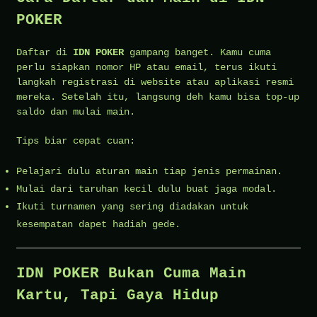
POKER
Daftar di
IDN POKER
gampang banget. Kamu cuma
perlu siapkan nomor HP atau email, terus ikuti
langkah registrasi di website atau aplikasi resmi
mereka. Setelah itu, langsung deh kamu bisa top-up
saldo dan mulai main.
Tips biar cepat cuan:
Pelajari dulu aturan main tiap jenis permainan.
Mulai dari taruhan kecil dulu buat jaga modal.
Ikuti turnamen yang sering diadakan untuk
kesempatan dapet hadiah gede.
IDN POKER Bukan Cuma Main
Kartu, Tapi Gaya Hidup