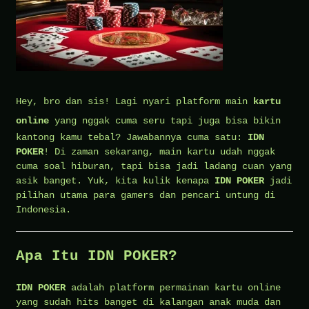
Hey, bro dan sis! Lagi nyari platform main
kartu
online
yang nggak cuma seru tapi juga bisa bikin
kantong kamu tebal? Jawabannya cuma satu:
IDN
POKER
! Di zaman sekarang, main kartu udah nggak
cuma soal hiburan, tapi bisa jadi ladang cuan yang
asik banget. Yuk, kita kulik kenapa
IDN POKER
jadi
pilihan utama para gamers dan pencari untung di
Indonesia.
Apa Itu IDN POKER?
IDN POKER
adalah platform permainan kartu online
yang sudah hits banget di kalangan anak muda dan