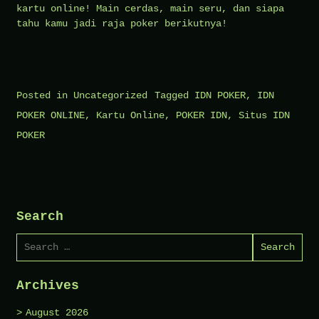
kartu online! Main cerdas, main seru, dan siapa
tahu kamu jadi raja poker berikutnya!
Posted in
Uncategorized
Tagged
IDN POKER
,
IDN
POKER ONLINE
,
Kartu Online
,
POKER IDN
,
Situs IDN
POKER
Search
Search
for:
Archives
August 2026