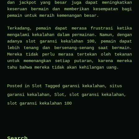
dan jackpot yang besar juga dapat meningkatkan
keseruan bermain dan memberikan kesempatan bagi
pemain untuk meraih kemenangan besar.
Terkadang, pemain dapat merasa frustrasi ketika
mengalami kekalahan dalam permainan. Namun, dengan
adanya slot garansi kekalahan 100, pemain dapat
lebih tenang dan bersenang-senang saat bermain.
Mereka tidak perlu merasa tertekan oleh tekanan
untuk memenangkan setiap putaran, karena mereka
tahu bahwa mereka tidak akan kehilangan uang.
Posted in
Slot
Tagged
garansi kekalahan
,
situs
garansi kekalahan
,
Slot
,
slot garansi kekalahan
,
slot garansi kekalahan 100
Search