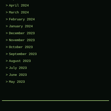
April 2024
March 2024
February 2024
January 2024
December 2023
November 2023
October 2023
September 2023
August 2023
July 2023
June 2023
May 2023