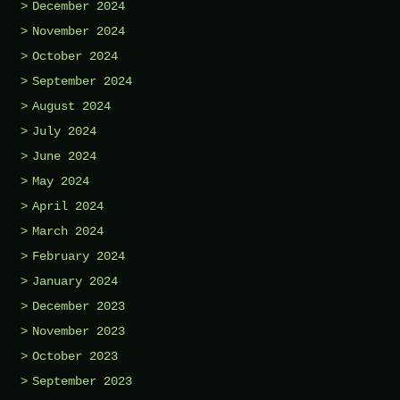
December 2024
November 2024
October 2024
September 2024
August 2024
July 2024
June 2024
May 2024
April 2024
March 2024
February 2024
January 2024
December 2023
November 2023
October 2023
September 2023