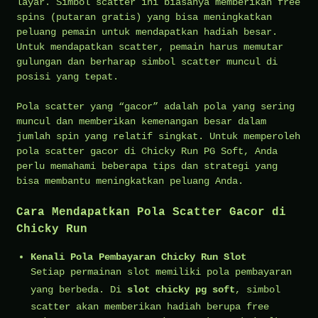
layar. Simbol scatter ini biasanya memberikan free
spins (putaran gratis) yang bisa meningkatkan
peluang pemain untuk mendapatkan hadiah besar.
Untuk mendapatkan scatter, pemain harus memutar
gulungan dan berharap simbol scatter muncul di
posisi yang tepat.
Pola scatter yang “gacor” adalah pola yang sering
muncul dan memberikan kemenangan besar dalam
jumlah spin yang relatif singkat. Untuk memperoleh
pola scatter gacor di Chicky Run PG Soft, Anda
perlu memahami beberapa tips dan strategi yang
bisa membantu meningkatkan peluang Anda.
Cara Mendapatkan Pola Scatter Gacor di
Chicky Run
Kenali Pola Pembayaran Chicky Run Slot
Setiap permainan slot memiliki pola pembayaran
yang berbeda. Di
slot chicky pg soft
, simbol
scatter akan memberikan hadiah berupa free