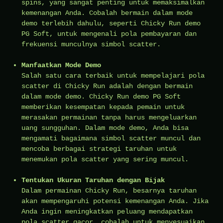
spins, yang sangat penting untuk memaksimalkan
kemenangan Anda. Cobalah bermain dalam mode
demo terlebih dahulu, seperti Chicky Run demo
PG Soft, untuk mengenali pola pembayaran dan
frekuensi munculnya simbol scatter.
Manfaatkan Mode Demo
Salah satu cara terbaik untuk mempelajari pola
scatter di Chicky Run adalah dengan bermain
dalam mode demo. Chicky Run demo PG Soft
memberikan kesempatan kepada pemain untuk
merasakan permainan tanpa harus mengeluarkan
uang sungguhan. Dalam mode demo, Anda bisa
mengamati bagaimana simbol scatter muncul dan
mencoba berbagai strategi taruhan untuk
menemukan pola scatter yang sering muncul.
Tentukan Ukuran Taruhan dengan Bijak
Dalam permainan Chicky Run, besarnya taruhan
akan mempengaruhi potensi kemenangan Anda. Jika
Anda ingin meningkatkan peluang mendapatkan
pola scatter gacor, cobalah untuk menyesuaikan