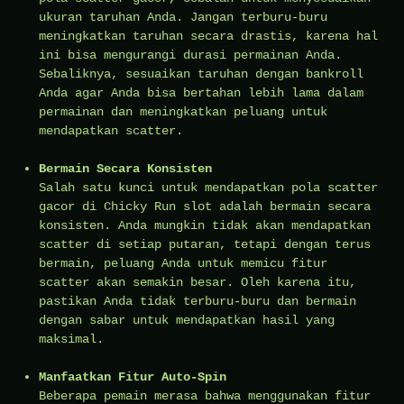
ukuran taruhan Anda. Jangan terburu-buru
meningkatkan taruhan secara drastis, karena hal
ini bisa mengurangi durasi permainan Anda.
Sebaliknya, sesuaikan taruhan dengan bankroll
Anda agar Anda bisa bertahan lebih lama dalam
permainan dan meningkatkan peluang untuk
mendapatkan scatter.
Bermain Secara Konsisten
Salah satu kunci untuk mendapatkan pola scatter
gacor di Chicky Run slot adalah bermain secara
konsisten. Anda mungkin tidak akan mendapatkan
scatter di setiap putaran, tetapi dengan terus
bermain, peluang Anda untuk memicu fitur
scatter akan semakin besar. Oleh karena itu,
pastikan Anda tidak terburu-buru dan bermain
dengan sabar untuk mendapatkan hasil yang
maksimal.
Manfaatkan Fitur Auto-Spin
Beberapa pemain merasa bahwa menggunakan fitur