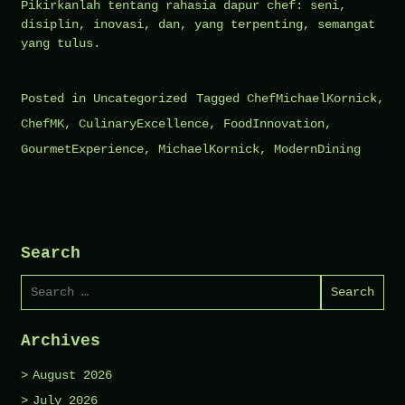
Pikirkanlah tentang rahasia dapur chef: seni,
disiplin, inovasi, dan, yang terpenting, semangat
yang tulus.
Posted in
Uncategorized
Tagged
ChefMichaelKornick
,
ChefMK
,
CulinaryExcellence
,
FoodInnovation
,
GourmetExperience
,
MichaelKornick
,
ModernDining
Search
Search
for:
Archives
August 2026
July 2026