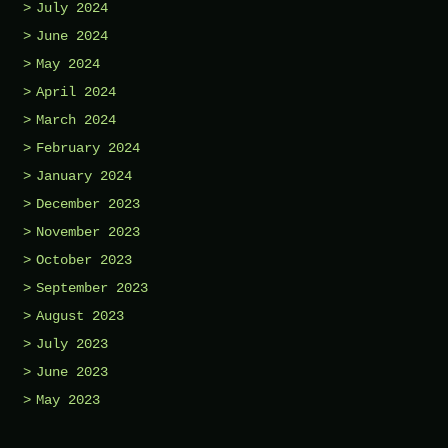
July 2024
June 2024
May 2024
April 2024
March 2024
February 2024
January 2024
December 2023
November 2023
October 2023
September 2023
August 2023
July 2023
June 2023
May 2023