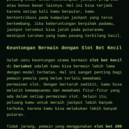
atau bonus besar lainnya. Hal ini bisa terjadi
karena setiap kali kamu berputar, kamu
berkontribusi pada kumpulan jackpot yang terus
berkembang. Jika keberuntungan berpihak padamu,
jackpot tersebut bisa jatuh pada putaranmu
meskipun taruhan yang kamu pasang terbilang kecil.
Keuntungan Bermain dengan Slot Bet Kecil
Salah satu keuntungan utama bermain
slot bet kecil
di
Ceriabet
adalah kamu bisa bermain lebih lama
dengan modal terbatas. Hal ini sangat penting bagi
pemain pemula yang belum terlalu memahami
permainan slot. Dengan bertaruh sedikit, kamu bisa
melatih kemampuanmu dan memahami fitur-fitur yang
ada dalam setiap permainan slot. Selain itu,
peluang kamu untuk meraih jackpot lebih banyak
terbuka, karena kamu bisa melakukan lebih banyak
putaran.
Tidak jarang, pemain yang menggunakan
slot bet 200