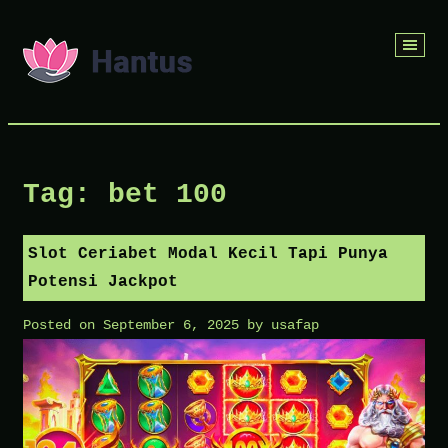
Skip
to
content
Tag:
bet 100
Slot Ceriabet Modal Kecil Tapi Punya
Potensi Jackpot
Posted on
September 6, 2025
by
usafap