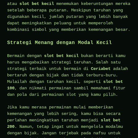
atau
slot bet kecil
menemukan keberuntungan mereka
setelah beberapa putaran. Meskipun taruhan yang
digunakan kecil, jumlah putaran yang lebih banyak
dapat meningkatkan peluang untuk memperoleh
kombinasi simbol yang memberikan kemenangan besar.
Strategi Menang dengan Modal Kecil
Bermain dengan
slot bet kecil
bukan berarti kamu
harus mengabaikan strategi taruhan. Salah satu
strategi terbaik untuk bermain di
Ceriabet
adalah
bertaruh dengan bijak dan tidak terburu-buru.
Mulailah dengan taruhan kecil, seperti
slot bet
100
, dan nikmati permainan sambil memahami fitur
dan pola dari permainan slot yang kamu pilih.
Jika kamu merasa permainan mulai memberikan
kemenangan yang lebih sering, kamu bisa secara
perlahan meningkatkan taruhan menjadi
slot bet
200
. Namun, tetap ingat untuk mengelola modalmu
dengan bijak. Jangan terjebak pada nafsu untuk