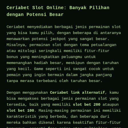
Ceriabet Slot Online
: Banyak Pilihan
dengan Potensi Besar
Ceriabet menyediakan berbagai jenis permainan slot
yang bisa kamu pilih, dengan beberapa di antaranya
menawarkan potensi jackpot yang sangat besar.
Misalnya, permainan slot dengan tema petualangan
atau mitologi seringkali memiliki fitur-fitur
bonus yang meningkatkan peluangmu untuk
memenangkan hadiah besar, meskipun dengan taruhan
yang kecil. Game seperti ini sangat cocok untuk
pemain yang ingin bermain dalam jangka panjang
tanpa merasa terbebani oleh taruhan besar.
Dengan menggunakan
Ceriabet link alternatif
, kamu
bisa mengakses berbagai jenis permainan slot yang
tersedia, baik yang memiliki
slot bet 200
ataupun
slot bet 100
. Masing-masing permainan ini memiliki
karakteristik yang berbeda, dan beberapa dari
mereka bahkan dikenal karena keaktifan fitur-fitur