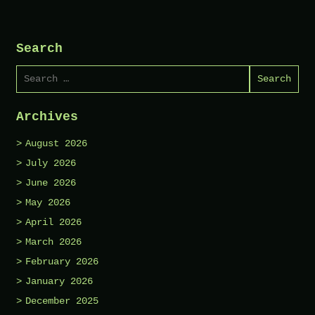
Search
Search
for:
Archives
August 2026
July 2026
June 2026
May 2026
April 2026
March 2026
February 2026
January 2026
December 2025