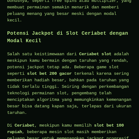
bonusnya, seperti free spins atau multiplier, yang
membuat permainan semakin menarik dan memberi
peluang menang yang besar meski dengan modal
kecil.
Potensi Jackpot di Slot Ceriabet dengan
Modal Kecil
Salah satu keistimewaan dari
Ceriabet slot
adalah
meskipun kamu bermain dengan taruhan yang rendah,
potensi jackpot tetap ada. Beberapa game slot
seperti
slot bet 200 gacor
terkenal karena sering
memberikan hadiah besar, bahkan pada taruhan yang
tidak terlalu tinggi. Seiring dengan perkembangan
teknologi permainan slot, pengembang telah
menciptakan algoritma yang memungkinkan kemenangan
besar bisa datang kapan saja, terlepas dari ukuran
taruhan.
Di
Ceriabet
, meskipun kamu memilih
slot bet 100
rupiah
, beberapa mesin slot masih memberikan
peluang besar untuk memenangkan jackpot progresif