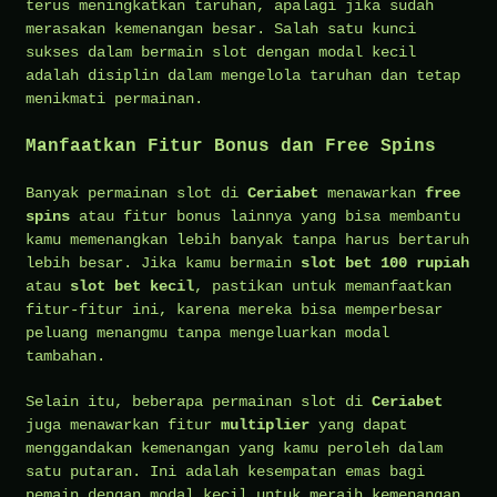
terus meningkatkan taruhan, apalagi jika sudah
merasakan kemenangan besar. Salah satu kunci
sukses dalam bermain slot dengan modal kecil
adalah disiplin dalam mengelola taruhan dan tetap
menikmati permainan.
Manfaatkan Fitur Bonus dan Free Spins
Banyak permainan slot di
Ceriabet
menawarkan
free
spins
atau fitur bonus lainnya yang bisa membantu
kamu memenangkan lebih banyak tanpa harus bertaruh
lebih besar. Jika kamu bermain
slot bet 100 rupiah
atau
slot bet kecil
, pastikan untuk memanfaatkan
fitur-fitur ini, karena mereka bisa memperbesar
peluang menangmu tanpa mengeluarkan modal
tambahan.
Selain itu, beberapa permainan slot di
Ceriabet
juga menawarkan fitur
multiplier
yang dapat
menggandakan kemenangan yang kamu peroleh dalam
satu putaran. Ini adalah kesempatan emas bagi
pemain dengan modal kecil untuk meraih kemenangan