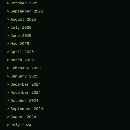
October 2025
September 2025
August 2025
July 2025
June 2025
May 2025
April 2025
March 2025
February 2025
January 2025
December 2024
November 2024
October 2024
September 2024
August 2024
July 2024