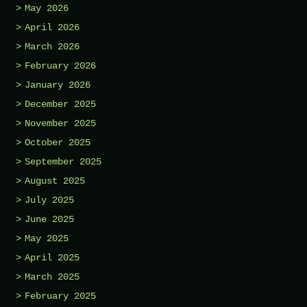
May 2026
April 2026
March 2026
February 2026
January 2026
December 2025
November 2025
October 2025
September 2025
August 2025
July 2025
June 2025
May 2025
April 2025
March 2025
February 2025