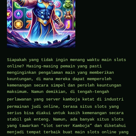
Siapakah yang tidak ingin menang waktu main slots
online? Masing-masing pemain yang pasti
menginginkan pengalaman main yang memberikan
keuntungan, di mana mereka dapat memperoleh
kemenangan secara simpel dan peroleh keuntungan
maksimum. Namun demikian, di tengah-tengah
perlawanan yang
server kamboja
ketat di industri
permainan judi online, terasa situs slots yang
serius bisa diakui untuk kasih kemenangan secara
stabil gak enteng. Namun, ada banyak situs slots
yang tawarkan “slot server Kamboja” dan diketahui
menjadi tempat terbaik buat main slots online yang