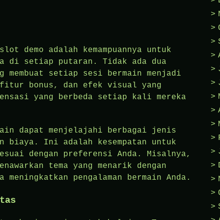
slot demo adalah kemampuannya untuk
a di setiap putaran. Tidak ada dua
g membuat setiap sesi bermain menjadi
fitur bonus, dan efek visual yang
ensasi yang berbeda setiap kali mereka
ain dapat menjelajahi berbagai jenis
n biaya. Ini adalah kesempatan untuk
esuai dengan preferensi Anda. Misalnya,
enawarkan tema yang menarik dengan
a meningkatkan pengalaman bermain Anda.
tas