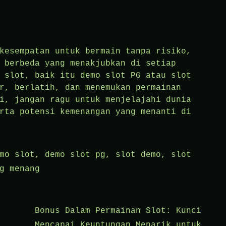
kesempatan untuk bermain tanpa risiko,
 berbeda yang menakjubkan di setiap
 slot, baik itu demo slot PG atau slot
r, berlatih, dan menemukan permainan
i, jangan ragu untuk menjelajahi dunia
rta potensi kemenangan yang menanti di
mo slot
,
demo slot pg
,
slot demo
,
slot
g menang
Bonus Dalam Permainan Slot: Kunci
Mencapai Keuntungan Menarik untuk