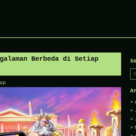
galaman Berbeda di Setiap
S
Se
fo
ap
A