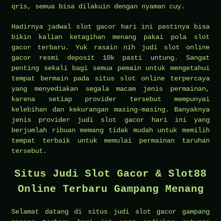
qris, semua bisa dilakuin dengan nyaman cuy.
Hadirnya jadwal slot gacor hari ini pastinya bisa
bikin kalian ketagihan menang pakai pola slot
gacor terbaru. Yuk rasain nih judi slot online
gacor resmi deposit 10k pasti untung. Sangat
penting sekali bagi semua pemain untuk mengetahui
tempat bermain pada situs slot online terpercaya
yang menyediakan segala macam jenis permainan,
karena setiap provider tersebut mempunyai
kelebihan dan kekurangan masing-masing. Banyaknya
jenis provider judi slot gacor hari ini yang
berjumlah ribuan memang tidak mudah untuk memilih
tempat terbaik untuk memulai permainan taruhan
tersebut.
Situs Judi Slot Gacor & Slot88
Online Terbaru Gampang Menang
Selamat datang di situs judi slot gacor gampang