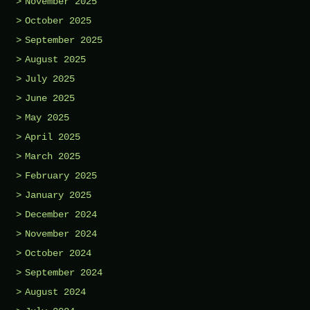
November 2025
October 2025
September 2025
August 2025
July 2025
June 2025
May 2025
April 2025
March 2025
February 2025
January 2025
December 2024
November 2024
October 2024
September 2024
August 2024