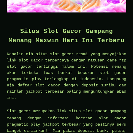
Situs Slot Gacor Gampang
Menang Maxwin Hari Ini Terbaru
Kenalin nih situs slot gacor resmi yang menyajikan
link slot gacor terpercaya dengan ratusan game rtp
slot gacor tertinggi malam ini. Potensi menang
akan terbuka luas berkat bocoran slot gacor
pragmatic play terlengkap di indonesia. Langsung
aja daftar slot gacor dengan deposit 10ribu dan
raihlah jackpot terbesar paling menguntungkan abad
ini.
Slot gacor merupakan link situs
slot
gacor gampang
menang dengan informasi bocoran slot gacor
pragmatic play jackpot terbesar yang pastinya seru
banget dimainkan!. Mau pakai deposit bank, pulsa,