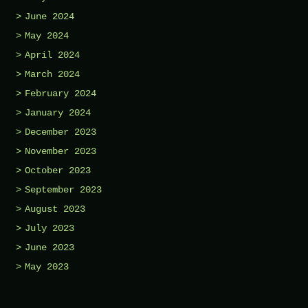
June 2024
May 2024
April 2024
March 2024
February 2024
January 2024
December 2023
November 2023
October 2023
September 2023
August 2023
July 2023
June 2023
May 2023