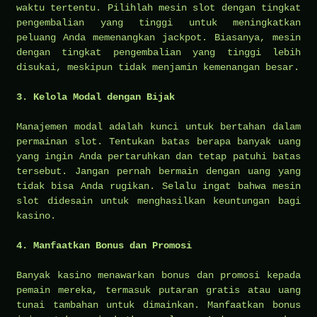
waktu tertentu. Pilihlah mesin slot dengan tingkat
pengembalian yang tinggi untuk meningkatkan
peluang Anda memenangkan jackpot. Biasanya, mesin
dengan tingkat pengembalian yang tinggi lebih
disukai, meskipun tidak menjamin kemenangan besar.
3. Kelola Modal dengan Bijak
Manajemen modal adalah kunci untuk bertahan dalam
permainan slot. Tentukan batas berapa banyak uang
yang ingin Anda pertaruhkan dan tetap patuhi batas
tersebut. Jangan pernah bermain dengan uang yang
tidak bisa Anda rugikan. Selalu ingat bahwa mesin
slot didesain untuk menghasilkan keuntungan bagi
kasino.
4. Manfaatkan Bonus dan Promosi
Banyak kasino menawarkan bonus dan promosi kepada
pemain mereka, termasuk putaran gratis atau uang
tunai tambahan untuk dimainkan. Manfaatkan bonus