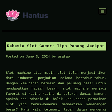
Skip
to
content
Rahasia Slot Gacor: Tips Pasang Jackpot
Posted on
June 3, 2024
by
usafap
Slot machine atau mesin slot telah menjadi ikon
dari industri perjudian selama bertahun-tahun.
Dengan kemudahan bermain dan peluang besar untuk
mendapatkan hadiah besar, slot machine menjadi
favorit di kasino-kasino di seluruh dunia. Namun,
apakah ada rahasia di balik kesuksesan permainan
slot yang terus-menerus memberikan kemenangan
besar? Mari kita telusuri lebih dalam mengenai