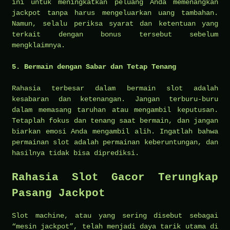
ini untuk meningkatkan peluang Anda memenangkan
jackpot tanpa harus mengeluarkan uang tambahan.
Namun, selalu periksa syarat dan ketentuan yang
terkait dengan bonus tersebut sebelum
mengklaimnya.
5. Bermain dengan Sabar dan Tetap Tenang
Rahasia terbesar dalam bermain slot adalah
kesabaran dan ketenangan. Jangan terburu-buru
dalam memasang taruhan atau mengambil keputusan.
Tetaplah fokus dan tenang saat bermain, dan jangan
biarkan emosi Anda mengambil alih. Ingatlah bahwa
permainan slot adalah permainan keberuntungan, dan
hasilnya tidak bisa diprediksi.
Rahasia Slot Gacor Terungkap
Pasang Jackpot
Slot machine, atau yang sering disebut sebagai
“mesin jackpot”, telah menjadi daya tarik utama di