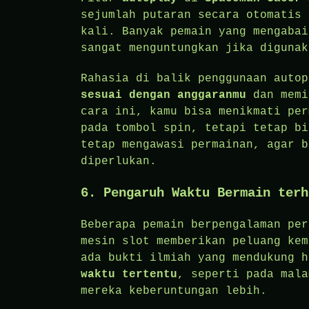
sejumlah putaran secara otomatis 
kali. Banyak pemain yang mengaba
sangat menguntungkan jika digunak
Rahasia di balik penggunaan auto
sesuai dengan anggaranmu
dan mem
cara ini, kamu bisa menikmati per
pada tombol spin, tetapi tetap bi
tetap mengawasi permainan, agar b
diperlukan.
6.
Pengaruh Waktu Bermain terh
Beberapa pemain berpengalaman pe
mesin slot memberikan peluang kem
ada bukti ilmiah yang mendukung h
waktu tertentu
, seperti pada mala
mereka keberuntungan lebih.