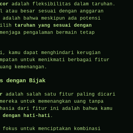
cor
adalah fleksibilitas dalam taruhan.
l atau besar sesuai dengan anggaran
 adalah bahwa meskipun ada potensi
milih
taruhan yang sesuai dengan
menjaga pengalaman bermain tetap
i, kamu dapat menghindari kerugian
mpatan untuk menikmati berbagai fitur
uang kemenangan.
s dengan Bijak
r
adalah salah satu fitur paling dicari
mereka untuk memenangkan uang tanpa
hasia dari fitur ini adalah bahwa kamu
 dengan hati-hati
.
 fokus untuk menciptakan kombinasi