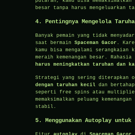
putaran, kamu bisa memaksimalkan 
besar tanpa harus mengeluarkan ta
4.
Pentingnya Mengelola Taruha
Banyak pemain yang tidak menyada
saat bermain
Spaceman Gacor
. Kare
kamu bisa mengalami serangkaian k
meraih kemenangan besar. Rahasia
harus meningkatkan taruhan dan ka
Strategi yang sering diterapkan 
dengan taruhan kecil
dan bertahap
seperti free spins atau multiplie
memaksimalkan peluang kemenangan 
stabil.
5.
Menggunakan Autoplay untuk 
Fitur
autoplay
di
Spaceman Gacor
m