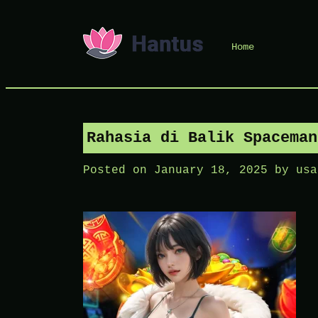
Skip
Home
to
content
Rahasia di Balik Spaceman
Posted on
January 18, 2025
by
usa