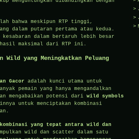
kup menguntungkan dibandingkan dengan
lah bahwa meskipun RTP tinggi,
ang dalam putaran pertama atau kedua.
 kesabaran dalam bertaruh lebih besar
hasil maksimal dari RTP ini.
n Wild yang Meningkatkan Peluang
an Gacor
adalah kunci utama untuk
anyak pemain yang hanya mengandalkan
an mengabaikan potensi dari
wild symbols
innya untuk menciptakan kombinasi
an.
kombinasi yang tepat antara wild dan
mpulkan wild dan scatter dalam satu