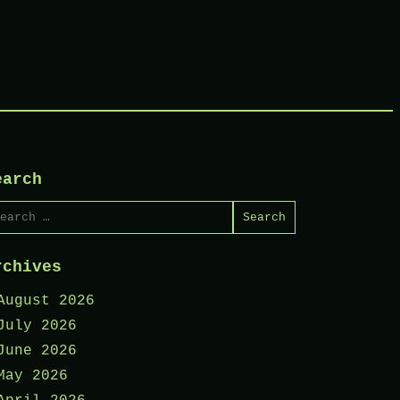
earch
arch
r:
rchives
August 2026
July 2026
June 2026
May 2026