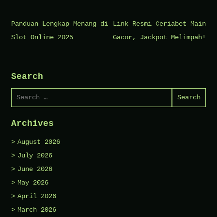
Post
Panduan Lengkap Menang di
Link Resmi Ceriabet Main
navigation
Slot Online 2025
Gacor, Jackpot Melimpah!
Search
Search
for:
Archives
August 2026
July 2026
June 2026
May 2026
April 2026
March 2026