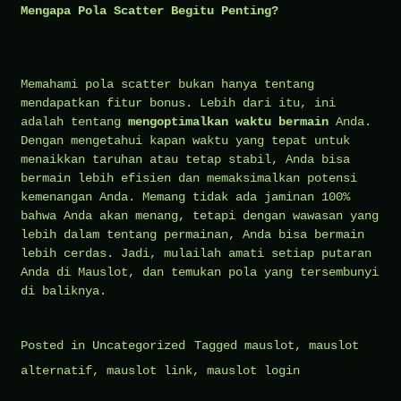
Mengapa Pola Scatter Begitu Penting?
Memahami pola scatter bukan hanya tentang
mendapatkan fitur bonus. Lebih dari itu, ini
adalah tentang
mengoptimalkan waktu bermain
Anda.
Dengan mengetahui kapan waktu yang tepat untuk
menaikkan taruhan atau tetap stabil, Anda bisa
bermain lebih efisien dan memaksimalkan potensi
kemenangan Anda. Memang tidak ada jaminan 100%
bahwa Anda akan menang, tetapi dengan wawasan yang
lebih dalam tentang permainan, Anda bisa bermain
lebih cerdas. Jadi, mulailah amati setiap putaran
Anda di Mauslot, dan temukan pola yang tersembunyi
di baliknya.
Posted in
Uncategorized
Tagged
mauslot
,
mauslot
alternatif
,
mauslot link
,
mauslot login