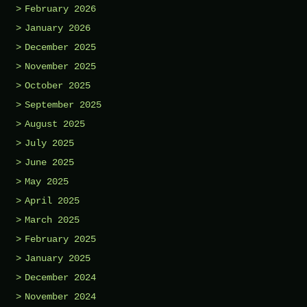
February 2026
January 2026
December 2025
November 2025
October 2025
September 2025
August 2025
July 2025
June 2025
May 2025
April 2025
March 2025
February 2025
January 2025
December 2024
November 2024