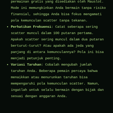
permainan gratis yang disediakan oleh Mauslot.
Mode ini memungkinkan Anda bermain tanpa risiko
finansial, sehingga Anda bisa fokus mengamati
pola kemunculan scatter tanpa tekanan.
Perhatikan Frekuensi
: Catat seberapa sering
scatter muncul dalam 100 putaran pertama.
Apakah scatter sering muncul dalam dua putaran
berturut-turut? Atau apakah ada jeda yang
panjang di antara kemunculannya? Pola ini bisa
menjadi petunjuk penting.
Variasi Taruhan
: Cobalah mengubah jumlah
taruhan Anda. Beberapa pemain percaya bahwa
menaikkan atau menurunkan taruhan bisa
mempengaruhi pola kemunculan scatter. Namun,
ingatlah untuk selalu bermain dengan bijak dan
sesuai dengan anggaran Anda.