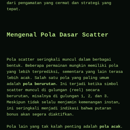
dari pengamatan yang cermat dan strategi yang
tepat.
Mengenal Pola Dasar Scatter
Pola scatter seringkali muncul dalam berbagai
bentuk. Beberapa permainan mungkin memiliki pola
yang lebih terprediksi, sementara yang lain terasa
lebih acak. Salah satu pola yang paling umum
adalah
pola berurutan
. Ini terjadi ketika simbol
scatter muncul di gulungan (reel) secara
berurutan, misalnya di gulungan 1, 2, dan 3.
Meskipun tidak selalu menjamin kemenangan instan,
ini seringkali menjadi indikasi bahwa putaran
bonus akan segera diaktifkan.
Pola lain yang tak kalah penting adalah
pola acak
.