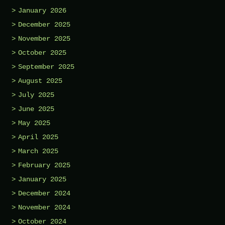
January 2026
December 2025
November 2025
October 2025
September 2025
August 2025
July 2025
June 2025
May 2025
April 2025
March 2025
February 2025
January 2025
December 2024
November 2024
October 2024