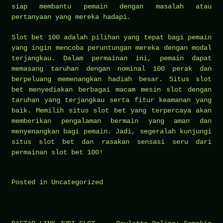
siap membantu pemain dengan masalah atau
pertanyaan yang mereka hadapi.
Slot bet 100 adalah pilihan yang tepat bagi pemain
yang ingin mencoba peruntungan mereka dengan modal
terjangkau. Dalam permainan ini, pemain dapat
memasang taruhan dengan nominal 100 perak dan
berpeluang memenangkan hadiah besar. Situs slot
bet menyediakan berbagai macam mesin slot dengan
taruhan yang terjangkau serta fitur keamanan yang
baik. Memilih situs slot bet yang terpercaya akan
memberikan pengalaman bermain yang aman dan
menyenangkan bagi pemain. Jadi, segeralah kunjungi
situs slot bet dan rasakan sensasi seru dari
permainan slot bet 100!
Posted in
Uncategorized