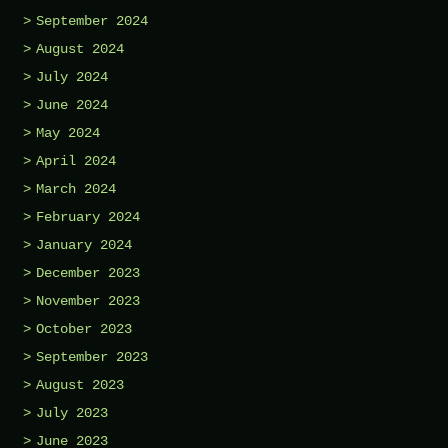
September 2024
August 2024
July 2024
June 2024
May 2024
April 2024
March 2024
February 2024
January 2024
December 2023
November 2023
October 2023
September 2023
August 2023
July 2023
June 2023